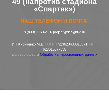
49 (напротив стадиона
«Спартак»)
НАШ ТЕЛЕФОН И ПОЧТА:
8 (800) 775-62-16
project@design62.ru
ИП Кириченко М.В.
| ОГРН
323623400018371
| ИНН
623010677558
Договор-оферта
Обработка персональных данных