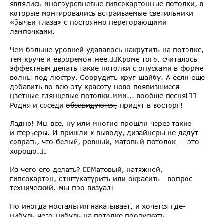
являлись многоуровневые гипсокартонные потолки, в
которые монтировались встраиваемые светильники
«бычьи глаза» с постоянно перегорающими
лампочками.
Чем больше уровней удавалось накрутить на потолке,
тем круче и евроремонтнее.👍🏻Кроме того, считалось
эффектным делать такие потолки с опусками в форме
волны под люстру. Соорудить круг-шайбу. А если еще
добавить во всю эту красоту ново появившиеся
цветные глянцевые потолки.ммм... вообще песня!👌🏼
Родня и соседи
обзавидуются,
придут в восторг!
Ладно! Мы все, ну или многие прошли через такие
интерьеры. И пришли к выводу, дизайнеры не дадут
соврать, что белый, ровный, матовый потолок — это
хорошо.👌🏼
Из чего его делать? 👇🏻Матовый, натяжной,
гипсокартон, отштукатурить или окрасить - вопрос
технический. Мы про визуал!
Но иногда ностальгия накатывает, и хочется где-
нибудь чего-нибудь на потолке поопускать,