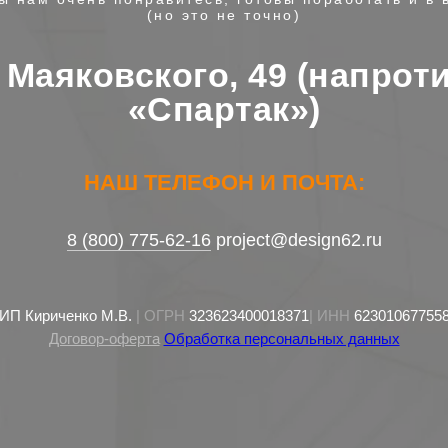
(но это не точно)
. Маяковского, 49 (напрот
«Спартак»)
НАШ ТЕЛЕФОН И ПОЧТА:
8 (800) 775-62-16
project@design62.ru
ИП Кириченко М.В.
| ОГРН
323623400018371
| ИНН
62301067755
Договор-оферта
Обработка персональных данных