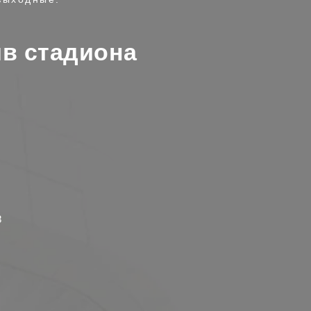
ив стадиона
8