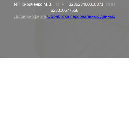
ИП Кириченко М.В.
| ОГРН
323623400018371
| ИНН
623010677558
Договор-оферта
Обработка персональных данных