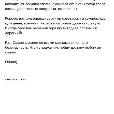
находиться легковоспламеняющиеся объекты (сухая трава,
сосны, деревянные постройки, стога сена).
Короче, воспользовавшись этими советами, ты сэкономишь:
кучу денег, времени, нервов и сможешь даже кайфануть.
Иногда простые решения гораздо выгоднее сложных и
дорогих😉
P.s.: Самое главное со всеми местами силы - это
безопасность. Что-то задушнил, пойду достану любимые
спички
Обнял)
2026-06-22 11:05