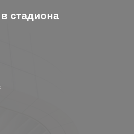
ив стадиона
8