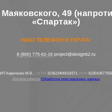
. Маяковского, 49 (напрот
«Спартак»)
НАШ ТЕЛЕФОН И ПОЧТА:
8 (800) 775-62-16
project@design62.ru
ИП Кириченко М.В.
| ОГРН
323623400018371
| ИНН
62301067755
Договор-оферта
Обработка персональных данных