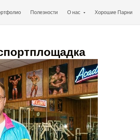
ртфолио
Полезности
О нас
Хорошие Парни
 спортплощадка