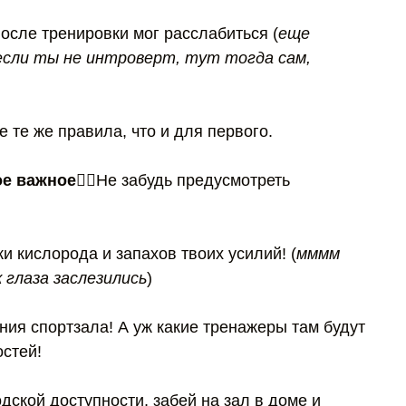
осле тренировки мог расслабиться (
еще
если ты не интроверт, тут тогда сам,
 те же правила, что и для первого.
е важное👉🏻
Не забудь предусмотреть
и кислорода и запахов твоих усилий! (
мммм
 глаза заслезились
)
ния спортзала! А уж какие тренажеры там будут
остей!
ской доступности, забей на зал в доме и