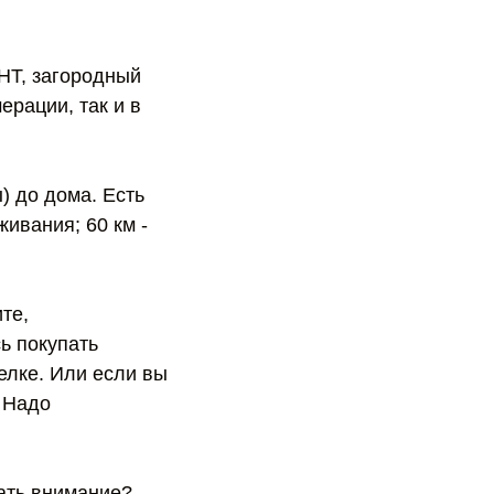
НТ, загородный
ерации, так и в
) до дома. Есть
живания; 60 км -
те,
ь покупать
елке. Или если вы
. Надо
щать внимание?