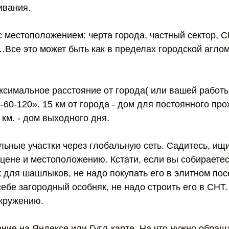
ивания.
 местоположением: черта города, частный сектор, С
Все это может быть как в пределах городской аглом
ксимальное расстояние от города( или вашей работы
-60-120». 15 км от города - дом для постоянного про
 км. - дом выходного дня.
ьные участки через глобальную сеть. Садитесь, ищи
цене и местоположению. Кстати, если вы собираетес
 для шашлыков, не надо покупать его в элитном пос
себе загородный особняк, не надо строить его в СНТ
окружению.
ние на Яндексе или Гугл-карте. На что нужно обра