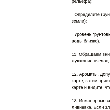
рельефа);
- Определите грун
земли);
- Уровень грунтов
воды близко).
11. Обращаем вни
жужжание пчелок,
12. Ароматы. Доп
карте, затем прие
карте и видите, ч
13. Инженерные се
ливневка. Если эле