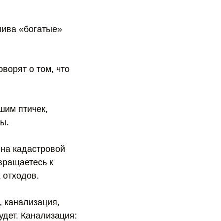
пива «богатые»
ворят о том, что
шим птичек,
ы.
 на кадастровой
звращаетесь к
 отходов.
, канализация,
будет. Канализация: