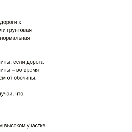
дороги к
сли грунтовая
– нормальная
чины: если дорога
чины – во время
см от обочины.
учаи, что
м высоком участке