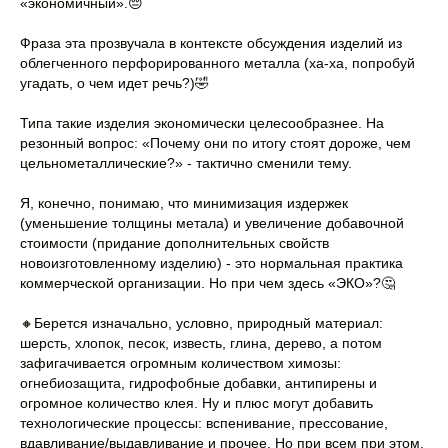
«экономичный».😔
Фраза эта прозвучала в контексте обсуждения изделий из
облегченного перфорированного металла (ха-ха, попробуй
угадать, о чем идет речь?)🤣
Типа такие изделия экономически целесообразнее. На
резонный вопрос: «Почему они по итогу стоят дороже, чем
цельнометаллические?» - тактично сменили тему.
Я, конечно, понимаю, что минимизация издержек
(уменьшение толщины метала) и увеличение добавочной
стоимости (придание дополнительных свойств
новоизготовленному изделию) - это нормальная практика
коммерческой организации. Но при чем здесь «ЭКО»?🤔
🔸Берется изначально, условно, природный материал:
шерсть, хлопок, песок, известь, глина, дерево, а потом
зафигачивается огромным количеством химозы:
огнебиозащита, гидрофобные добавки, антипирены и
огромное количество клея. Ну и плюс могут добавить
технологические процессы: вспенивание, прессование,
вдавливание/выдавливание и прочее. Но при всем при этом,