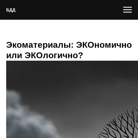
БДД
Экоматериалы: ЭКОномично
или ЭКОлогично?