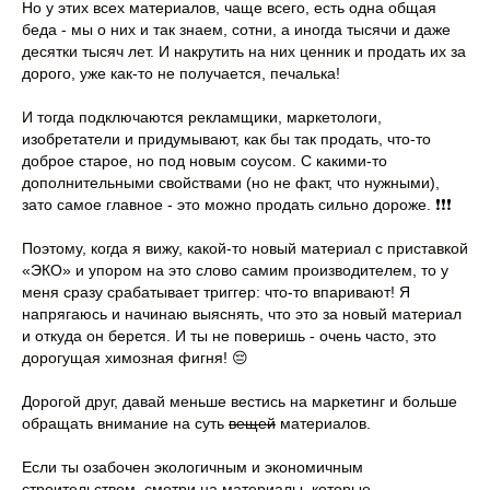
Но у этих всех материалов, чаще всего, есть одна общая
беда - мы о них и так знаем, сотни, а иногда тысячи и даже
десятки тысяч лет. И накрутить на них ценник и продать их за
дорого, уже как-то не получается, печалька!
И тогда подключаются рекламщики, маркетологи,
изобретатели и придумывают, как бы так продать, что-то
доброе старое, но под новым соусом. С какими-то
дополнительными свойствами (но не факт, что нужными),
зато самое главное - это можно продать сильно дороже. ❗️❗️❗️
Поэтому, когда я вижу, какой-то новый материал с приставкой
«ЭКО» и упором на это слово самим производителем, то у
меня сразу срабатывает триггер: что-то впаривают! Я
напрягаюсь и начинаю выяснять, что это за новый материал
и откуда он берется. И ты не поверишь - очень часто, это
дорогущая химозная фигня! 😔
Дорогой друг, давай меньше вестись на маркетинг и больше
обращать внимание на суть
вещей
материалов.
Если ты озабочен экологичным и экономичным
строительством, смотри на материалы, которые