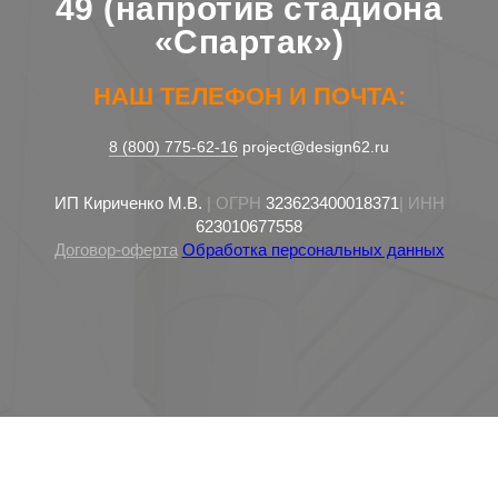
49 (напротив стадиона
«Спартак»)
НАШ ТЕЛЕФОН И ПОЧТА:
8 (800) 775-62-16
project@design62.ru
ИП Кириченко М.В.
| ОГРН
323623400018371
| ИНН
623010677558
Договор-оферта
Обработка персональных данных