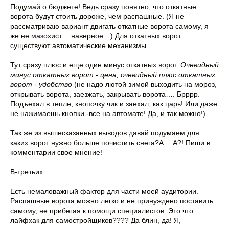
Подумай о бюджете! Ведь сразу понятно, что откатные
ворота будут стоить дороже, чем распашные. (Я не
рассматриваю вариант двигать откатные ворота самому, я
же не мазохист… наверное…) Для откатных ворот
существуют автоматические механизмы.
Тут сразу плюс и еще один минус откатных ворот.
Очевидный
минус откатных ворот - цена, очевидный плюс откатных
ворот - удобство
(не надо лютой зимой выходить на мороз,
открывать ворота, заезжать, закрывать ворота…. Брррр.
Подъехал в тепле, кнопочку чик и заехал, как царь! Или даже
не нажимаешь кнопки -все на автомате! Да, и так можно!)
Так же из вышесказанных выводов давай подумаем для
каких ворот нужно больше почистить снега?А… А?! Пиши в
комментарии свое мнение!
В-третьих.
Есть немаловажный фактор для части моей аудитории.
Распашные ворота можно легко и не принуждено поставить
самому, не прибегая к помощи специалистов. Это что
лайфхак для самостройщиков???? Да блин, да! Я,