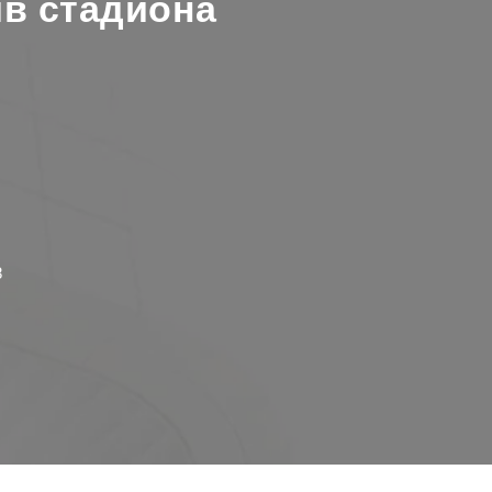
ив стадиона
8