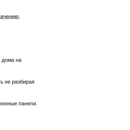
начению
.
е дома на
ь не разбирая
вянные панели.