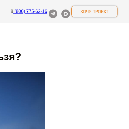
8
(800) 775-62-16
ХОЧУ ПРОЕКТ
ьзя?