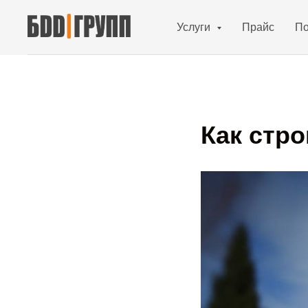
Услуги
Прайс
По
Как стро