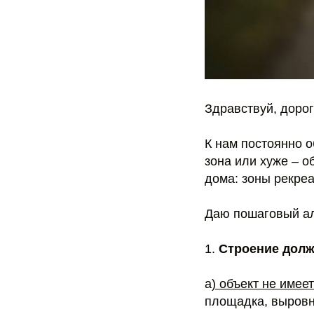
Здравствуй, дорог
К нам постоянно 
зона или хуже – 
дома: зоны рекреа
Даю пошаговый алг
1.
Строение долж
а
) объект не имее
площадка, выровн