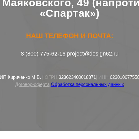
. Маяковского, 49 (напрот
«Спартак»)
НАШ ТЕЛЕФОН И ПОЧТА:
8 (800) 775-62-16
project@design62.ru
ИП Кириченко М.В.
| ОГРН
323623400018371
| ИНН
62301067755
Договор-оферта
Обработка персональных данных