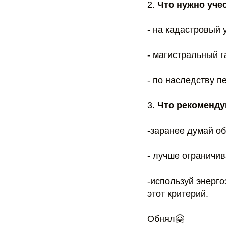
2.
Что нужно уче
- на кадастровый 
- магистральный 
- по наследству п
3
. Что рекоменд
-заранее думай об
- лучше ограничи
-используй энерг
этот критерий.
Обнял🤗