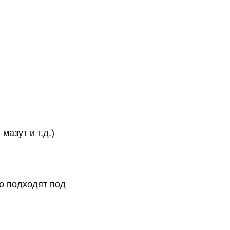
мазут и т.д.)
о подходят под