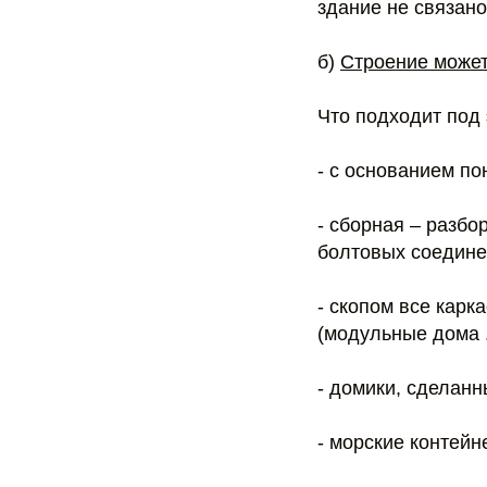
здание не связано
б)
Строение может
Что подходит под 
- с основанием по
- сборная – разбо
болтовых соедине
- скопом все кар
(модульные дома 
- домики, сделан
- морские контейн