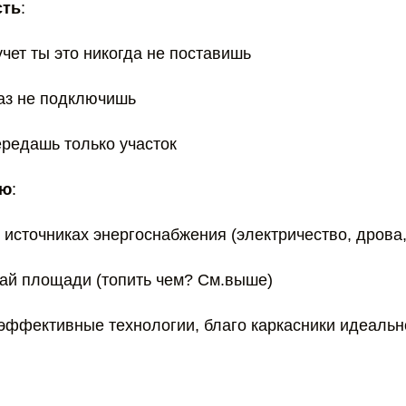
сть
:
учет ты это никогда не поставишь
газ не подключишь
ередашь только участок
ую
:
 источниках энергоснабжения (электричество, дрова, 
вай площади (топить чем? См.выше)
оэффективные технологии, благо каркасники идеальн