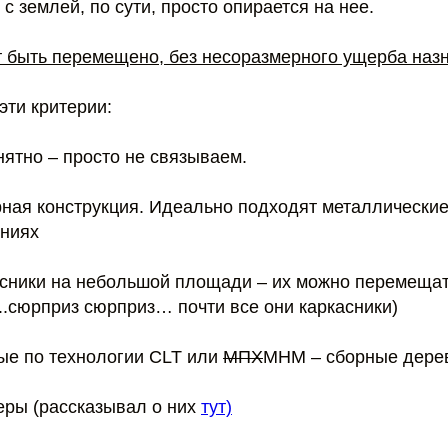
 с землей, по сути, просто опирается на нее.
 быть перемещено, без несоразмерного ущерба наз
эти критерии:
нятно – просто не связываем.
рная конструкция. Идеально подходят металлически
ниях
касники на небольшой площади – их можно перемещат
..сюрприз сюрприз… почти все они каркасники)
ные по технологии CLT или
МПХ
MHM – сборные дере
еры (рассказывал о них
тут)