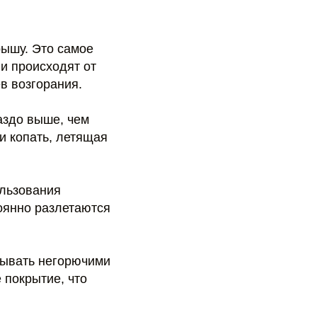
рышу. Это самое
ни происходят от
в возгорания.
аздо выше, чем
и копать, летящая
ользования
тоянно разлетаются
адывать негорючими
 покрытие, что