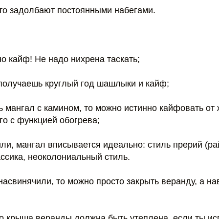
сто задолбают постоянными набегами.
но кайф! Не надо нихрена таскать;
 получаешь круглый год шашлыки и кайф;
ь мангал с камином, то можно истинно кайфовать от 
го с функцией обогрева;
или, мангал вписывается идеально: стиль прерий (рай
ссика, неоколониальный стиль.
 насвинячили, то можно просто закрыть веранду, а н
то крыша веранды должна быть утеплена, если ты ис