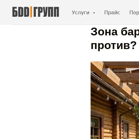
Услуги
Прайс
Пор
Зона бар
против?