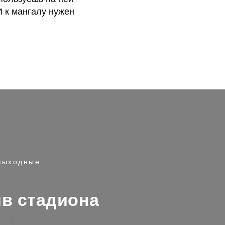
И к мангалу нужен
 выходные.
ив стадиона