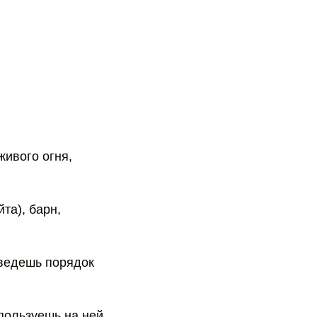
живого огня,
та), барн,
аведешь порядок
пользуешь на ней