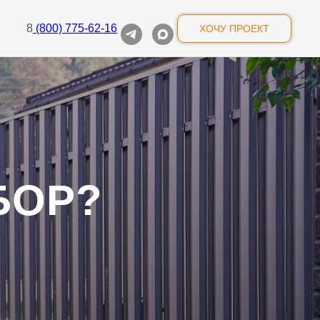
8
(800) 775-62-16
ХОЧУ ПРОЕКТ
БОР?