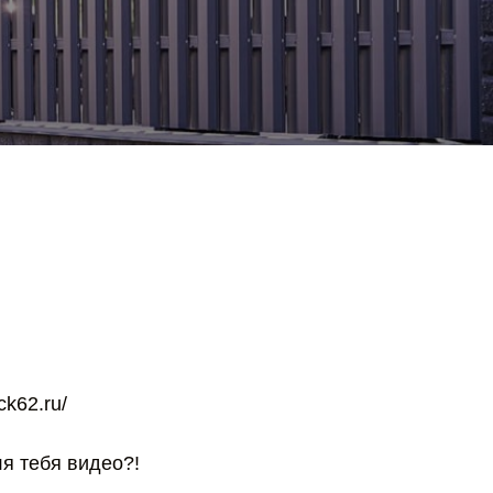
ck62.ru/
ля тебя видео?!