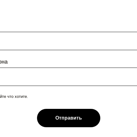
она
йте что хотите.
Отправить