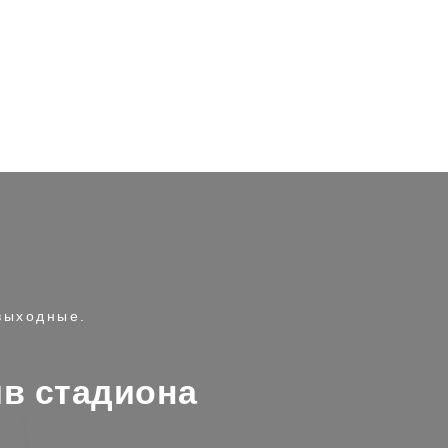
 выходные.
ив стадиона