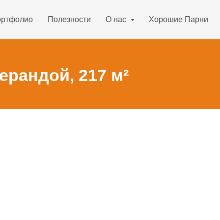
ртфолио
Полезности
О нас
Хорошие Парни
ерандой, 217 м²