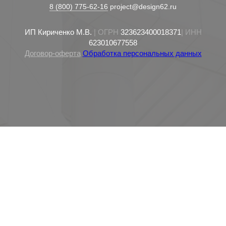
8 (800) 775-62-16
project@design62.ru
ИП Кириченко М.В.
| ОГРН
323623400018371
| ИНН
623010677558
Договор-оферта
Обработка персональных данных