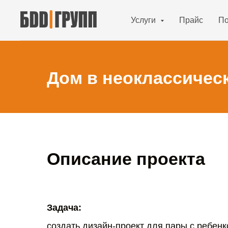
Услуги
Прайс
По
Дом в неоклассическ
Описание проекта
Задача:
создать дизайн-проект для пары с ребенк