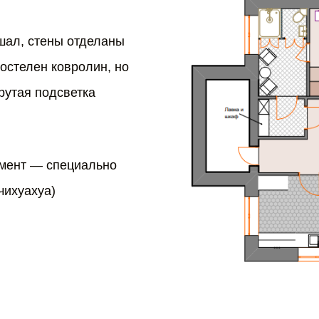
шал, стены отделаны
остелен ковролин, но
рутая подсветка
омент — специально
чихуахуа)