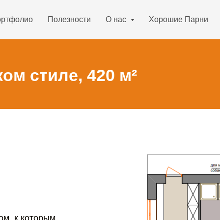
ртфолио
Полезности
О нас
Хорошие Парни
ом стиле, 420 м²
ом, к которым