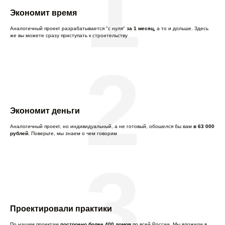
1
Экономит время
Аналогичный проект разрабатывается "с нуля"
за 1 месяц
,
а то и дольше. Здесь
же вы можете сразу приступать к строительству
2
Экономит деньги
Аналогичный проект, но индивидуальный, а не готовый, обошелся бы вам
в 63 000
рублей.
Поверьте, мы знаем о чем говорим
3
Проектировали практики
По нашим проектам
построено более 400 домов
по всей России. Мы вложили в