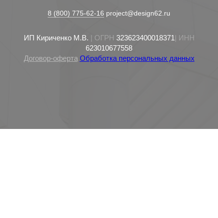
8 (800) 775-62-16
project@design62.ru
ИП Кириченко М.В.
| ОГРН
323623400018371
| ИНН
623010677558
Договор-оферта
Обработка персональных данных