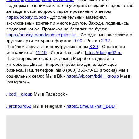
поддержать любимый канал и ускорить создание видео, а так
же задать свой вопрос с гарантированным ответом
https://boosty.to/bdd
- Дополнительный материал,
эксклюзивный контент и многое другое. Заходи, подпишись,
поддержи канал. Промокод на бесплатное бусти:
https://boosty.to/bdd/subscription-le...
Сегодня мы расскажем о
круглых архитектурных формах.
0:00
- Разгон
2:32
-
Проблемы круглых и полукруглых форм
8:39
- О разности
менталитетов
11:10
- Итоги Наш сайт:
https://design62.ru
Проектирование частных домов.Разработка дизайна
интерьера. Дизайн и проектирование для владельцев
бизнеса. Наш телефон: ☎ 8 (800) 350-79-10 (Россия) Мы в
социальных сетях: Мы в ВК -
https://vk.com/bdd__group
Мы в
Instagram -
/ bdd__group
Мы в Facebook -
/ archburo62
Мы в Telegram -
https://t.me/Mikhail_BDD