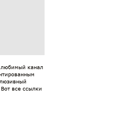
ь любимый канал
рантированным
клюзивный
 Вот все ссылки