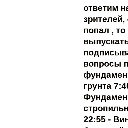
ответим н
зрителей,
попал , т
выпускать
подписыва
вопросы п
фундамент
грунта 7:4
Фундамент
стропильн
22:55 - Ви