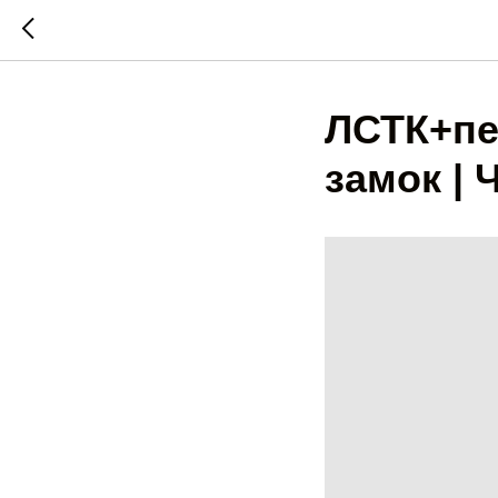
ЛСТК+пе
замок |