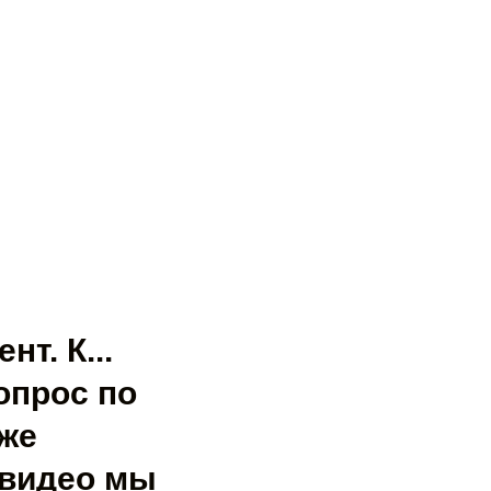
т. К...
опрос по
же
 видео мы