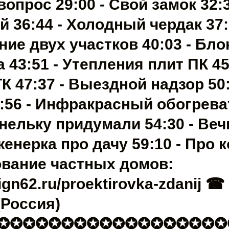
опрос 29:00 - Свой замок 32:3
 36:44 - Холодный чердак 37:
ие двух участков 40:03 - Бло
 43:51 - Утепления плит ПК 45
К 47:37 - Выездной надзор 50:
:56 - Инфракрасный обогрева
анельку придумали 54:30 - Ве
нженерка про дачу 59:10 - Про
вание частных домов:
sign62.ru/proektirovka-zdanij ☎ 
(Россия)
✪✪✪✪✪✪✪✪✪✪✪✪✪✪✪✪✪✪