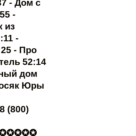
7 - Дом с
55 -
к из
:11 -
25 - Про
тель 52:14
чный дом
 косяк Юры
8 (800)
✪✪✪✪✪