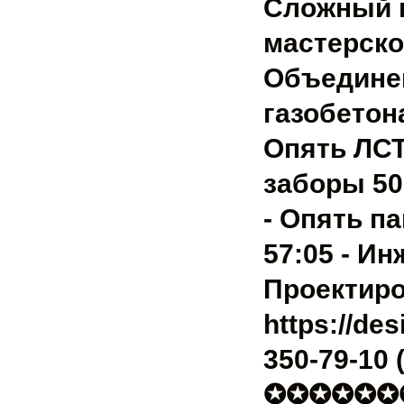
Сложный в
мастерской
Объединен
газобетона
Опять ЛСТ
заборы 50
- Опять п
57:05 - И
Проектиро
https://de
350-79-10 
✪✪✪✪✪✪