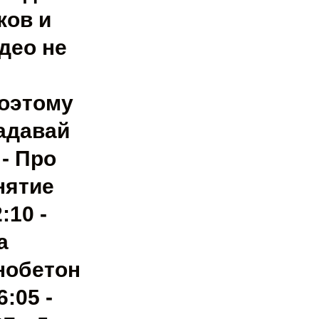
ков и
део не
Поэтому
адавай
- Про
нятие
:10 -
а
нобетон
:05 -