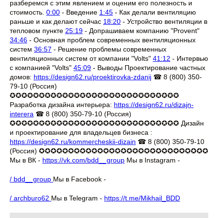
разберемся с этим явлением и оценим его полезность и
стоимость.
0:00
- Введение
1:45
- Как делали вентиляцию
раньше и как делают сейчас
18:20
- Устройство вентиляции в
тепловом пункте
25:19
- Допрашиваем компанию "Provent"
34:46
- Основная проблем современных вентиляционных
систем
36:57
- Решение проблемы современных
вентиляционных систем от компании "Volts"
41:12
- Интервью
с компанией "Volts"
45:09
- Выводы Проектирование частных
домов:
https://design62.ru/proektirovka-zdanij
☎ 8 (800) 350-
79-10 (Россия)
✪✪✪✪✪✪✪✪✪✪✪✪✪✪✪✪✪✪✪✪✪✪✪✪✪✪✪✪✪
Разработка дизайна интерьера:
https://design62.ru/dizajn-
interera
☎ 8 (800) 350-79-10 (Россия)
✪✪✪✪✪✪✪✪✪✪✪✪✪✪✪✪✪✪✪✪✪✪✪✪✪✪✪✪✪ Дизайн
и проектирование для владельцев бизнеса :
https://design62.ru/kommercheskii-dizain
☎ 8 (800) 350-79-10
(Россия) ✪✪✪✪✪✪✪✪✪✪✪✪✪✪✪✪✪✪✪✪✪✪✪✪✪✪✪✪✪
Мы в ВК -
https://vk.com/bdd__group
Мы в Instagram -
/ bdd__group
Мы в Facebook -
/ archburo62
Мы в Telegram -
https://t.me/Mikhail_BDD