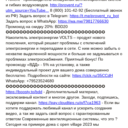
и гибких воздуховодов.
http://provent.ru/?
utm_source=YouTube...
8 (800) 101-42-92 (Бесплатный звонок
из РФ) Задать вопрос в Telegram:
https://t.me/provent_ru_bot
Задать вопрос в WhatsApp:
https://wa.me/79817766630
Промокод на скидку 20%: BDD20
✪✪✪✪✪✪✪✪✪✪✪✪✪✪✪✪✪✪✪✪✪✪✪✪✪✪✪✪✪
Накопитель электроэнергии VOLTS – продукт нового
поколения, который решает проблемы с отключений
электроэнергии и перепадами в сети. С ним можно забыть о
нехватке выделенной мощности и больше не задумываться о
проблемах электроснабжения. Приятный бонус! По
промокоду «BДД» - 5% на установку, а также
индивидуальный проект для вашего дома совершенно
бесплатно. Подробности на сайте:
https://clck.ru/35CCdH
WhatsApp: +79523524680
✪✪✪✪✪✪✪✪✪✪✪✪✪✪✪✪✪✪✪✪✪✪✪✪✪✪✪✪✪
https://boosty.to/bdd
- Дополнительный материал,
эксклюзивный контент и многое другое. Заходи, подпишись,
поддержи канал.
https://pay.cloudtips.ru/p/f7ca1963
- Если вы
хотите поддержать любимый канал и ускорить создание
видео, а так же задать свой вопрос с гарантированным
ответом Современные вентиляционные системы, что это ?
Сегодня на примере дома с open village 2023 мы