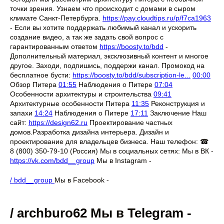
точки зрения. Узнаем что происходит с домами в сыром
климате Санкт-Петербурга.
https://pay.cloudtips.ru/p/f7ca1963
- Если вы хотите поддержать любимый канал и ускорить
создание видео, а так же задать свой вопрос с
гарантированным ответом
https://boosty.to/bdd
-
Дополнительный материал, эксклюзивный контент и многое
другое. Заходи, подпишись, поддержи канал. Промокод на
бесплатное бусти:
https://boosty.to/bdd/subscription-le...
00:00
Обзор Питера
01:55
Наблюдения о Питере
07:04
Особенности архитектуры и строительства
09:41
Архитектурные особенности Питера
11:35
Реконструкция и
запахи
14:24
Наблюдения о Питере
17:11
Заключение Наш
сайт:
https://design62.ru
Проектирование частных
домов.Разработка дизайна интерьера. Дизайн и
проектирование для владельцев бизнеса. Наш телефон: ☎
8 (800) 350-79-10 (Россия) Мы в социальных сетях: Мы в ВК -
https://vk.com/bdd__group
Мы в Instagram -
/ bdd__group
Мы в Facebook -
/ archburo62 Мы в Telegram -