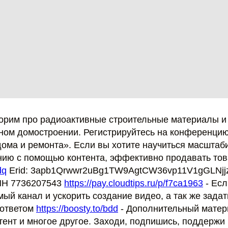
орим про радиоактивные строительные материалы и 
тном домостроении. Регистрируйтесь на конференци
дома и ремонта». Если вы хотите научиться масштаб
нию с помощью контента, эффективно продавать тов
dq
Erid: 3apb1Qrwwr2uBg1TW9AgtCW36vp11V1gGLNjjz
НН 7736207543
https://pay.cloudtips.ru/p/f7ca1963
- Есл
й канал и ускорить создание видео, а так же задат
 ответом
https://boosty.to/bdd
- Дополнительный матер
тент и многое другое. Заходи, подпишись, поддержи