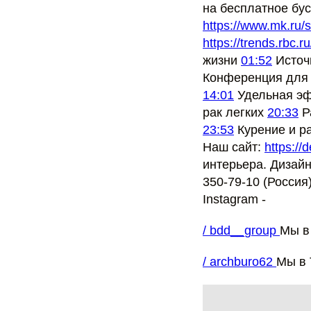
на бесплатное бу
https://www.mk.ru/s
https://trends.rbc.ru
жизни
01:52
Источ
Конференция для
14:01
Удельная эф
рак легких
20:33
Р
23:53
Курение и р
Наш сайт:
https://
интерьера. Дизай
350-79-10 (Россия
Instagram -
/ bdd__group
Мы в
/ archburo62
Мы в 