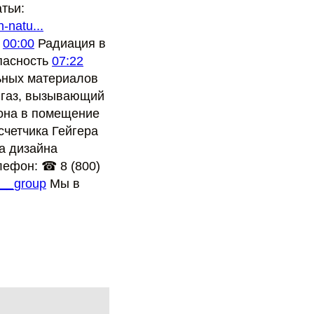
тьи:
-natu...
00:00
Радиация в
пасность
07:22
ьных материалов
 газ, вызывающий
она в помещение
четчика Гейгера
а дизайна
лефон: ☎ 8 (800)
d__group
Мы в