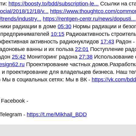
сти:
https://boosty.to/bdd/subscription-le...
Ссылки на ста
ocial/2018/12/18/v...
https://www.thoughtco.com/common
/trends/industry...
https://rentgen-centr.ru/news/dopusti...
ники радиации в доме
05:30
Нормы радиации и безо
 предпринимателей
10:15
Радиоактивность строител
фективная активность радионуклидов
17:43
Радон -
адоновые ванны и их польза
22:01
Поступление рад
адон
25:42
Мониторинг радона
27:38
Использование с
design62.ru
Проектирование частных домов.Разработк
н и проектирование для владельцев бизнеса. Наш те
) Мы в социальных сетях: Мы в ВК -
https://vk.com/bd
 Facebook -
Telegram -
https://t.me/Mikhail_BDD