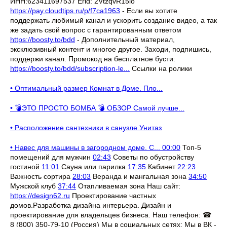
ИНН:623411697537 Erid: 2VtzqvR15io
https://pay.cloudtips.ru/p/f7ca1963
- Если вы хотите
поддержать любимый канал и ускорить создание видео, а так
же задать свой вопрос с гарантированным ответом
https://boosty.to/bdd
- Дополнительный материал,
эксклюзивный контент и многое другое. Заходи, подпишись,
поддержи канал. Промокод на бесплатное бусти:
https://boosty.to/bdd/subscription-le...
Ссылки на ролики
• Оптимальный размер Комнат в Доме. Пло...
• 💣ЭТО ПРОСТО БОМБА 💣 ОБЗОР Самой лучше...
• Расположение сантехники в санузле.Унитаз
• Навес для машины в загородном доме. С...
00:00
Топ-5
помещений для мужчин
02:43
Советы по обустройству
гостиной
11:01
Сауна или парилка
17:35
Кабинет
22:23
Важность сортира
28:03
Веранда и мангальная зона
34:50
Мужской клуб
37:44
Отапливаемая зона Наш сайт:
https://design62.ru
Проектирование частных
домов.Разработка дизайна интерьера. Дизайн и
проектирование для владельцев бизнеса. Наш телефон: ☎
8 (800) 350-79-10 (Россия) Мы в социальных сетях: Мы в ВК -