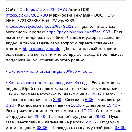
Сайт ПЭК
https://clck.ru/36DR7d
Акции ПЭК
https://clck.ru/36DRBU
Маркировка Реклама «ООО ПЭК»
ИНН: 7721823853 Erid: 2VtzqvEX66a
https://boosty.to/bdd/posts/6549af22-...
- дополнительные
материалы к ролику
https://pay.cloudtips.ru/p/f7ca1963
- Если
вы хотите поддержать любимый канал и ускорить создание
видео, а так же задать свой вопрос с гарантированным
ответом
https://boosty.to/bdd
- Дополнительный материал,
эксклюзивный контент и многое другое. Заходи, подпишись,
поддержи канал. ссылки из этого ролика:
• Экономим на отоплении до 50% . Умное ...
• Канализация в загородном доме. Как сд...
Если помнишь
видео с Юрой на нашем канале , то пиши в комментарии.
Так мы поймем насколько ты давно с нами
0:00
- Разгон
1:40
- Подвод электричества
3:00
- Скважина
6:36
- Канализация
8:20
- Как доставить светильники
10:30
- Электрика
15:40
-
Электрический щит в тепловом пункте
17:20
- Отопительное
оборудование
20:40
- Газовое оборудование
28:00
- Пуск
газа , вентиляция и дальнейшие работы
29:35
- Подводим
итоги по ценам
33:36
- Подводка газа к дому (лайфхак)
35:30