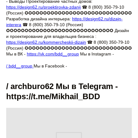
- Выводы Проектирование частных домов:
https://design62.ru/proektirovka-zdanij
☎ 8 (800) 350-79-10
(Россия) ✪✪✪✪✪✪✪✪✪✪✪✪✪✪✪✪✪✪✪✪✪✪✪✪✪✪✪✪✪
Разработка дизайна интерьера:
https://design62.ru/dizajn-
interera
☎ 8 (800) 350-79-10 (Россия)
✪✪✪✪✪✪✪✪✪✪✪✪✪✪✪✪✪✪✪✪✪✪✪✪✪✪✪✪✪ Дизайн
и проектирование для владельцев бизнеса :
https://design62.ru/kommercheskii-dizain
☎ 8 (800) 350-79-10
(Россия) ✪✪✪✪✪✪✪✪✪✪✪✪✪✪✪✪✪✪✪✪✪✪✪✪✪✪✪✪✪
Мы в ВК -
https://vk.com/bdd__group
Мы в Instagram -
/ bdd__group
Мы в Facebook -
/ archburo62 Мы в Telegram -
https://t.me/Mikhail_BDD