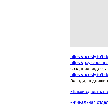
https://boosty.to/b
https://pay.cloudtip
создание видео, а
https://boosty.to/bd
Заходи, подпишис
• Какой сделать п
• Финальная отделк