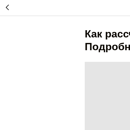
Как рас
Подроб