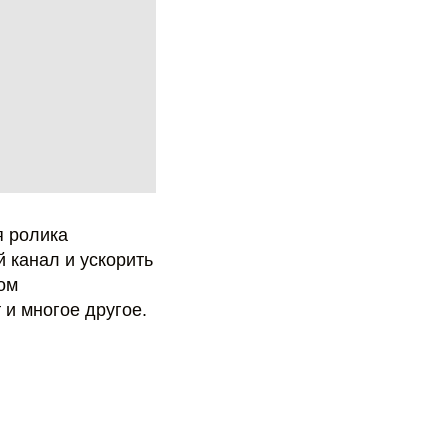
я ролика
 канал и ускорить
ом
и многое другое.