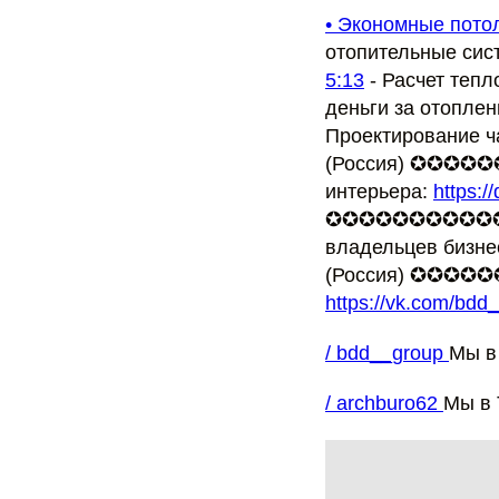
• Экономные потол
отопительные си
5:13
- Расчет теп
деньги за отопле
Проектирование ч
(Россия) ✪✪✪
интерьера:
https:/
✪✪✪✪✪✪✪✪✪✪✪✪
владельцев бизне
(Россия) ✪✪✪
https://vk.com/bdd
/ bdd__group
Мы в
/ archburo62
Мы в 