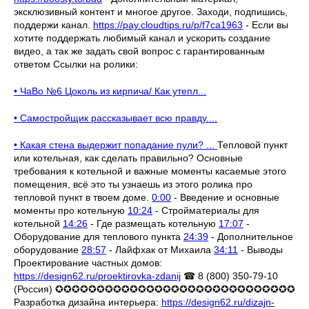
эксклюзивный контент и многое другое. Заходи, подпишись,
поддержи канал.
https://pay.cloudtips.ru/p/f7ca1963
- Если вы
хотите поддержать любимый канал и ускорить создание
видео, а так же задать свой вопрос с гарантированным
ответом Ссылки на ролики:
• ЧаВо №6 Цоколь из кирпича/ Как утепл...
• Самостройщик рассказывает всю правду....
• Какая стена выдержит попадание пули? ...
Тепловой пункт
или котельная, как сделать правильно? Основные
требования к котельной и важные моменты касаемые этого
помещения, всё это ты узнаешь из этого ролика про
тепловой пункт в твоем доме.
0:00
- Введение и основные
моменты про котельную
10:24
- Стройматериалы для
котельной
14:26
- Где размещать котельную
17:07
-
Оборудование для теплового пункта
24:39
- Дополнительное
оборудование
28:57
- Лайфхак от Михаила
34:11
- Выводы
Проектирование частных домов:
https://design62.ru/proektirovka-zdanij
☎ 8 (800) 350-79-10
(Россия) ✪✪✪✪✪✪✪✪✪✪✪✪✪✪✪✪✪✪✪✪✪✪✪✪✪✪✪✪✪
Разработка дизайна интерьера:
https://design62.ru/dizajn-