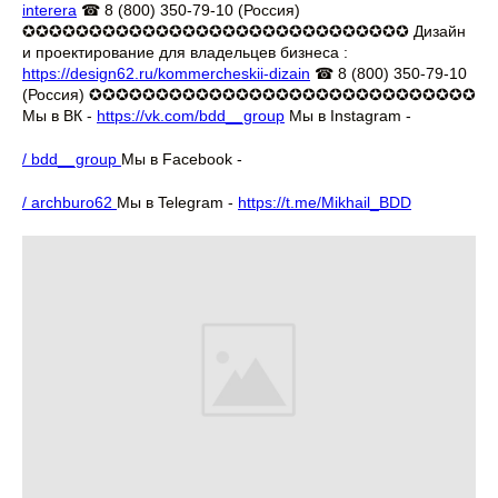
interera
☎ 8 (800) 350-79-10 (Россия)
✪✪✪✪✪✪✪✪✪✪✪✪✪✪✪✪✪✪✪✪✪✪✪✪✪✪✪✪✪ Дизайн
и проектирование для владельцев бизнеса :
https://design62.ru/kommercheskii-dizain
☎ 8 (800) 350-79-10
(Россия) ✪✪✪✪✪✪✪✪✪✪✪✪✪✪✪✪✪✪✪✪✪✪✪✪✪✪✪✪✪
Мы в ВК -
https://vk.com/bdd__group
Мы в Instagram -
/ bdd__group
Мы в Facebook -
/ archburo62
Мы в Telegram -
https://t.me/Mikhail_BDD