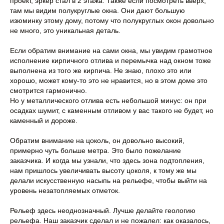
проект, эркер стал в 2 этажа. Также если посмотреть вверх,
там мы видим полукруглые окна. Они дают большую
изюминку этому дому, потому что полукруглых окон довольно
не много, это уникальная деталь.
Если обратим внимание на сами окна, мы увидим грамотное
исполнение кирпичного отлива и перемычка над окном тоже
выполнена из того же кирпича. Не знаю, плохо это или
хорошо, может кому-то это не нравится, но в этом доме это
смотрится гармонично.
Но у металлического отлива есть небольшой минус: он при
осадках шумит, с каменным отливом у вас такого не будет, но
каменный и дороже.
Обратим внимание на цоколь, он довольно высокий,
примерно чуть больше метра. Это было пожелание
заказчика. И когда мы узнали, что здесь зона подтопления,
нам пришлось увеличивать высоту цоколя, к тому же мы
делали искусственную насыпь на рельефе, чтобы выйти на
уровень незатопляемых отметок.
Рельеф здесь неоднозначный. Лучше делайте геологию
рельефа. Наш заказчик сделал и не пожалел: как оказалось,