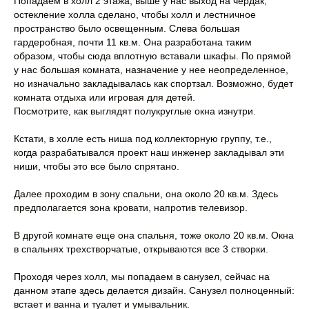
Попадаем в холл 2 этажа, выше у нас выход на чердак,
остекление холла сделано, чтобы холл и лестничное
пространство было освещенным. Слева большая
гардеробная, почти 11 кв.м. Она разработана таким
образом, чтобы сюда вплотную вставали шкафы. По прямой
у нас большая комната, назначение у нее неопределенное,
но изначально закладывалась как спортзал. Возможно, будет
комната отдыха или игровая для детей.
Посмотрите, как выглядят полукруглые окна изнутри.
Кстати, в холле есть ниша под коллекторную группу, т.е.,
когда разрабатывался проект наш инженер закладывал эти
ниши, чтобы это все было спрятано.
Далее проходим в зону спальни, она около 20 кв.м. Здесь
предполагается зона кровати, напротив телевизор.
В другой комнате еще она спальня, тоже около 20 кв.м. Окна
в спальнях трехстворчатые, открываются все 3 створки.
Проходя через холл, мы попадаем в санузел, сейчас на
данном этапе здесь делается дизайн. Санузел полноценный:
встает и ванна и туалет и умывальник.