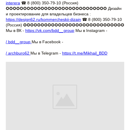
interera
☎ 8 (800) 350-79-10 (Россия)
✪✪✪✪✪✪✪✪✪✪✪✪✪✪✪✪✪✪✪✪✪✪✪✪✪✪✪✪✪ Дизайн
и проектирование для владельцев бизнеса :
https://design62.ru/kommercheskii-dizain
☎ 8 (800) 350-79-10
(Россия) ✪✪✪✪✪✪✪✪✪✪✪✪✪✪✪✪✪✪✪✪✪✪✪✪✪✪✪✪✪
Мы в ВК -
https://vk.com/bdd__group
Мы в Instagram -
/ bdd__group
Мы в Facebook -
/ archburo62
Мы в Telegram -
https://t.me/Mikhail_BDD