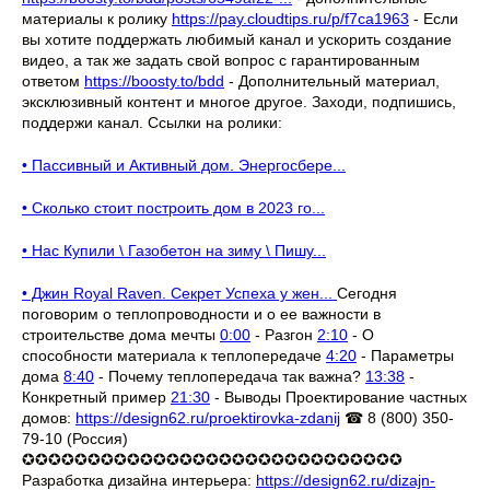
материалы к ролику
https://pay.cloudtips.ru/p/f7ca1963
- Если
вы хотите поддержать любимый канал и ускорить создание
видео, а так же задать свой вопрос с гарантированным
ответом
https://boosty.to/bdd
- Дополнительный материал,
эксклюзивный контент и многое другое. Заходи, подпишись,
поддержи канал. Ссылки на ролики:
• Пассивный и Активный дом. Энергосбере...
• Сколько стоит построить дом в 2023 го...
• Нас Купили \ Газобетон на зиму \ Пишу...
• Джин Royal Raven. Секрет Успеха у жен...
Сегодня
поговорим о теплопроводности и о ее важности в
строительстве дома мечты
0:00
- Разгон
2:10
- О
способности материала к теплопередаче
4:20
- Параметры
дома
8:40
- Почему теплопередача так важна?
13:38
-
Конкретный пример
21:30
- Выводы Проектирование частных
домов:
https://design62.ru/proektirovka-zdanij
☎ 8 (800) 350-
79-10 (Россия)
✪✪✪✪✪✪✪✪✪✪✪✪✪✪✪✪✪✪✪✪✪✪✪✪✪✪✪✪✪
Разработка дизайна интерьера:
https://design62.ru/dizajn-